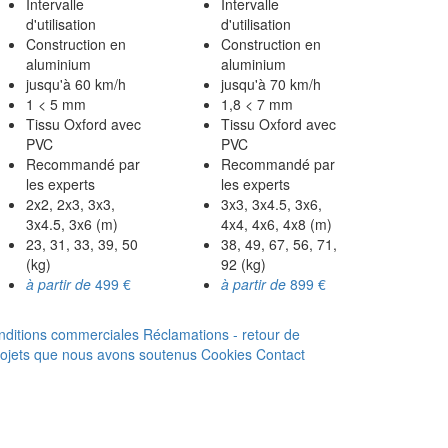
Intervalle
Intervalle
d'utilisation
d'utilisation
Construction en
Construction en
aluminium
aluminium
jusqu'à 60 km/h
jusqu'à 70 km/h
1 < 5 mm
1,8 < 7 mm
Tissu Oxford avec
Tissu Oxford avec
PVC
PVC
Recommandé par
Recommandé par
les experts
les experts
2x2, 2x3, 3x3,
3x3, 3x4.5, 3x6,
3x4.5, 3x6 (m)
4x4, 4x6, 4x8 (m)
23, 31, 33, 39, 50
38, 49, 67, 56, 71,
(kg)
92 (kg)
à partir de
499 €
à partir de
899 €
nditions commerciales
Réclamations - retour de
rojets que nous avons soutenus
Cookies
Contact