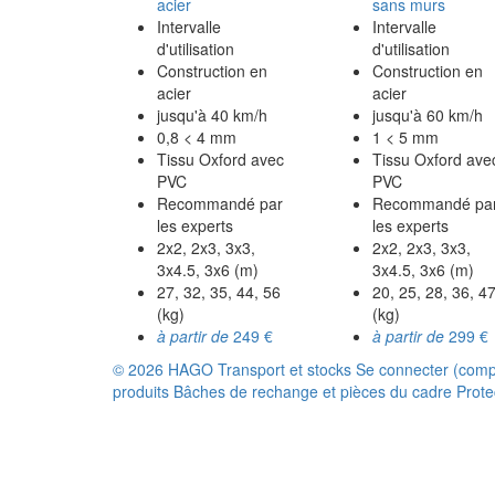
acier
sans murs
Intervalle
Intervalle
d'utilisation
d'utilisation
Construction en
Construction en
acier
acier
jusqu'à 40 km/h
jusqu'à 60 km/h
0,8 < 4 mm
1 < 5 mm
Tissu Oxford avec
Tissu Oxford ave
PVC
PVC
Recommandé par
Recommandé pa
les experts
les experts
2x2, 2x3, 3x3,
2x2, 2x3, 3x3,
3x4.5, 3x6 (m)
3x4.5, 3x6 (m)
27, 32, 35, 44, 56
20, 25, 28, 36, 4
(kg)
(kg)
à partir de
249 €
à partir de
299 €
© 2026 HAGO
Transport et stocks
Se connecter (comp
produits
Bâches de rechange et pièces du cadre
Prote