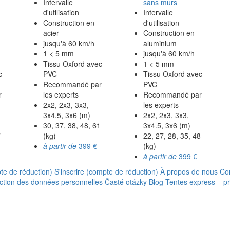
Intervalle
sans murs
d'utilisation
Intervalle
Construction en
d'utilisation
acier
Construction en
jusqu'à 60 km/h
aluminium
1 < 5 mm
jusqu'à 60 km/h
Tissu Oxford avec
1 < 5 mm
c
PVC
Tissu Oxford avec
Recommandé par
PVC
r
les experts
Recommandé par
2x2, 2x3, 3x3,
les experts
3x4.5, 3x6 (m)
2x2, 2x3, 3x3,
30, 37, 38, 48, 61
3x4.5, 3x6 (m)
7
(kg)
22, 27, 28, 35, 48
à partir de
399 €
(kg)
à partir de
399 €
te de réduction)
S'inscrire (compte de réduction)
À propos de nous
Co
ction des données personnelles
Časté otázky
Blog
Tentes express – p